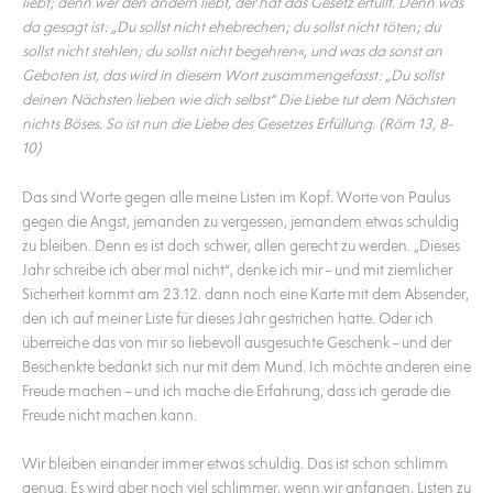
liebt; denn wer den andern liebt, der hat das Gesetz erfüllt. Denn was
da gesagt ist: „Du sollst nicht ehebrechen; du sollst nicht töten; du
sollst nicht stehlen; du sollst nicht begehren«, und was da sonst an
Geboten ist, das wird in diesem Wort zusammengefasst: „Du sollst
deinen Nächsten lieben wie dich selbst“ Die Liebe tut dem Nächsten
nichts Böses. So ist nun die Liebe des Gesetzes Erfüllung. (Röm 13, 8-
10)
Das sind Worte gegen alle meine Listen im Kopf. Worte von Paulus
gegen die Angst, jemanden zu vergessen, jemandem etwas schuldig
zu bleiben. Denn es ist doch schwer, allen gerecht zu werden. „Dieses
Jahr schreibe ich aber mal nicht“, denke ich mir – und mit ziemlicher
Sicherheit kommt am 23.12. dann noch eine Karte mit dem Absender,
den ich auf meiner Liste für dieses Jahr gestrichen hatte. Oder ich
überreiche das von mir so liebevoll ausgesuchte Geschenk – und der
Beschenkte bedankt sich nur mit dem Mund. Ich möchte anderen eine
Freude machen – und ich mache die Erfahrung, dass ich gerade die
Freude nicht machen kann.
Wir bleiben einander immer etwas schuldig. Das ist schon schlimm
genug. Es wird aber noch viel schlimmer, wenn wir anfangen, Listen zu