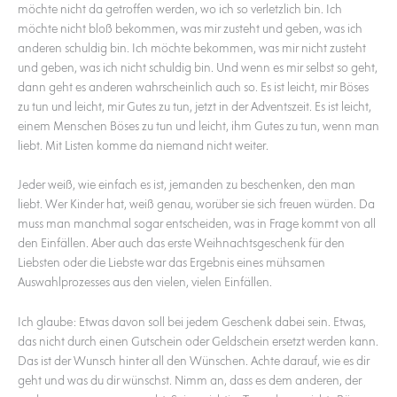
möchte nicht da getroffen werden, wo ich so verletzlich bin. Ich
möchte nicht bloß bekommen, was mir zusteht und geben, was ich
anderen schuldig bin. Ich möchte bekommen, was mir nicht zusteht
und geben, was ich nicht schuldig bin. Und wenn es mir selbst so geht,
dann geht es anderen wahrscheinlich auch so. Es ist leicht, mir Böses
zu tun und leicht, mir Gutes zu tun, jetzt in der Adventszeit. Es ist leicht,
einem Menschen Böses zu tun und leicht, ihm Gutes zu tun, wenn man
liebt. Mit Listen komme da niemand nicht weiter.
Jeder weiß, wie einfach es ist, jemanden zu beschenken, den man
liebt. Wer Kinder hat, weiß genau, worüber sie sich freuen würden. Da
muss man manchmal sogar entscheiden, was in Frage kommt von all
den Einfällen. Aber auch das erste Weihnachtsgeschenk für den
Liebsten oder die Liebste war das Ergebnis eines mühsamen
Auswahlprozesses aus den vielen, vielen Einfällen.
Ich glaube: Etwas davon soll bei jedem Geschenk dabei sein. Etwas,
das nicht durch einen Gutschein oder Geldschein ersetzt werden kann.
Das ist der Wunsch hinter all den Wünschen. Achte darauf, wie es dir
geht und was du dir wünschst. Nimm an, dass es dem anderen, der