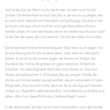
Jetzt ist die Zeit da. Nicht nur für die Kinder, sondern auch für die
großen. Die Adventszeit ist doch die Zeit, in der wir uns so zeigen, wie
wir auch sind: liebevoll und freundlich und großzügig. Die Zeit, in der
wir es uns zuhause schön machen und irgendwie selber schöner
werden dabei. Im Licht der Kerzen sehen wir anders aus als sonst. Jetzt
ist die Zeit der Liebe, die nicht rechnet. Die Zeit der Liebe ohne Listen.
Die Adventszeit ist eine Vorbereitungszeit. Man kann auch sagen: Sie
ist eine Übungszeit für das andere Leben, nach dem wir Sehnsucht
haben. Es ist schon fast soweit, sagen die Worte von Paulus. Die
Stunde ist da. Und es fängt klein an, ganz realistisch, tatsächlich
machbar. Die Liebe fügt dem Nächsten nichts Böses zu. Das sind
Worte, die hell leuchten in all Dunkel, das uns umgibt. Worte, die
immer und immer wieder gesagt werden, die uns verbinden mit allen
Religionen „Was du nicht willst, das man dir tu, das füg auch keinem
andern zu“. Eigentlich selbstverständlich. Und offenbar so kostbar und
selten, dass man diese Worte die „Goldene Regel“ nennt.
In der Adventszeit, auf der Suche nach Geschenken, nach der Freude,