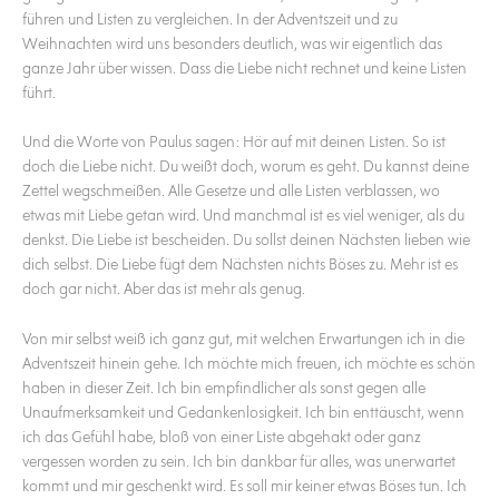
führen und Listen zu vergleichen. In der Adventszeit und zu
Weihnachten wird uns besonders deutlich, was wir eigentlich das
ganze Jahr über wissen. Dass die Liebe nicht rechnet und keine Listen
führt.
Und die Worte von Paulus sagen: Hör auf mit deinen Listen. So ist
doch die Liebe nicht. Du weißt doch, worum es geht. Du kannst deine
Zettel wegschmeißen. Alle Gesetze und alle Listen verblassen, wo
etwas mit Liebe getan wird. Und manchmal ist es viel weniger, als du
denkst. Die Liebe ist bescheiden. Du sollst deinen Nächsten lieben wie
dich selbst. Die Liebe fügt dem Nächsten nichts Böses zu. Mehr ist es
doch gar nicht. Aber das ist mehr als genug.
Von mir selbst weiß ich ganz gut, mit welchen Erwartungen ich in die
Adventszeit hinein gehe. Ich möchte mich freuen, ich möchte es schön
haben in dieser Zeit. Ich bin empfindlicher als sonst gegen alle
Unaufmerksamkeit und Gedankenlosigkeit. Ich bin enttäuscht, wenn
ich das Gefühl habe, bloß von einer Liste abgehakt oder ganz
vergessen worden zu sein. Ich bin dankbar für alles, was unerwartet
kommt und mir geschenkt wird. Es soll mir keiner etwas Böses tun. Ich