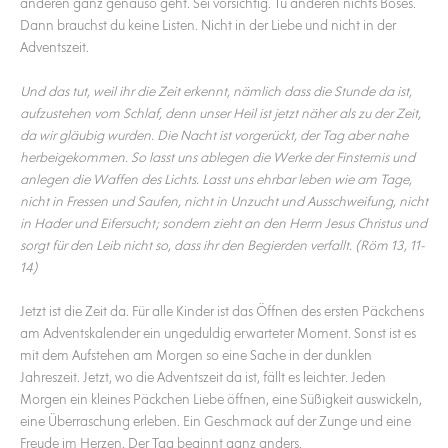
anderen ganz genauso geht. Sei vorsichtig. Tu anderen nichts Böses.
Dann brauchst du keine Listen. Nicht in der Liebe und nicht in der
Adventszeit.
Und das tut, weil ihr die Zeit erkennt, nämlich dass die Stunde da ist,
aufzustehen vom Schlaf, denn unser Heil ist jetzt näher als zu der Zeit,
da wir gläubig wurden. Die Nacht ist vorgerückt, der Tag aber nahe
herbeigekommen. So lasst uns ablegen die Werke der Finsternis und
anlegen die Waffen des Lichts. Lasst uns ehrbar leben wie am Tage,
nicht in Fressen und Saufen, nicht in Unzucht und Ausschweifung, nicht
in Hader und Eifersucht; sondern zieht an den Herrn Jesus Christus und
sorgt für den Leib nicht so, dass ihr den Begierden verfallt. (Röm 13, 11-
14)
Jetzt ist die Zeit da. Für alle Kinder ist das Öffnen des ersten Päckchens
am Adventskalender ein ungeduldig erwarteter Moment. Sonst ist es
mit dem Aufstehen am Morgen so eine Sache in der dunklen
Jahreszeit. Jetzt, wo die Adventszeit da ist, fällt es leichter. Jeden
Morgen ein kleines Päckchen Liebe öffnen, eine Süßigkeit auswickeln,
eine Überraschung erleben. Ein Geschmack auf der Zunge und eine
Freude im Herzen. Der Tag beginnt ganz anders.