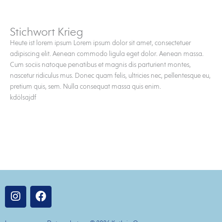
Stichwort Krieg
Heute ist lorem ipsum Lorem ipsum dolor sit amet, consectetuer
adipiscing elit. Aenean commodo ligula eget dolor. Aenean massa.
Cum sociis natoque penatibus et magnis dis parturient montes,
nascetur ridiculus mus. Donec quam felis, ultricies nec, pellentesque eu,
pretium quis, sem. Nulla consequat massa quis enim.
kdölsajdf
I
F
n
a
s
c
t
e