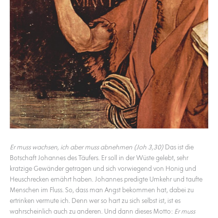
Er muss wachsen, ich aber muss abnehmen (Joh 3,30)
Das ist die
Botschaft Johannes des Täufers. Er soll in der Wüste gelebt, sehr
kratzige Gewänder getragen und sich vorwiegend von Honig und
Heuschrecken ernährt haben. Johannes predigte Umkehr und taufte
Menschen im Fluss. So, dass man Angst bekommen hat, dabei zu
ertrinken vermute ich. Denn wer so hart zu sich selbst ist, ist es
wahrscheinlich auch zu anderen. Und dann dieses Motto:
Er muss