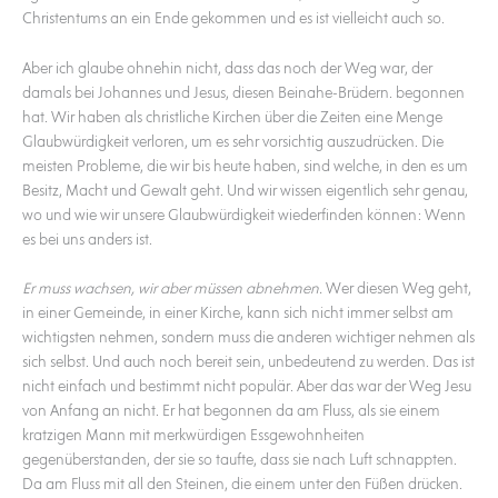
Christentums an ein Ende gekommen und es ist vielleicht auch so.
Aber ich glaube ohnehin nicht, dass das noch der Weg war, der
damals bei Johannes und Jesus, diesen Beinahe-Brüdern. begonnen
hat. Wir haben als christliche Kirchen über die Zeiten eine Menge
Glaubwürdigkeit verloren, um es sehr vorsichtig auszudrücken. Die
meisten Probleme, die wir bis heute haben, sind welche, in den es um
Besitz, Macht und Gewalt geht. Und wir wissen eigentlich sehr genau,
wo und wie wir unsere Glaubwürdigkeit wiederfinden können: Wenn
es bei uns anders ist.
Er muss wachsen, wir aber müssen abnehmen.
Wer diesen Weg geht,
in einer Gemeinde, in einer Kirche, kann sich nicht immer selbst am
wichtigsten nehmen, sondern muss die anderen wichtiger nehmen als
sich selbst. Und auch noch bereit sein, unbedeutend zu werden. Das ist
nicht einfach und bestimmt nicht populär. Aber das war der Weg Jesu
von Anfang an nicht. Er hat begonnen da am Fluss, als sie einem
kratzigen Mann mit merkwürdigen Essgewohnheiten
gegenüberstanden, der sie so taufte, dass sie nach Luft schnappten.
Da am Fluss mit all den Steinen, die einem unter den Füßen drücken.