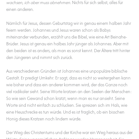
wachsen, ich aber muss abnehmen.
Nichts für sich selbst, alles für
einen anderen.
Nämlich für Jesus, dessen Geburtstag wir in genau einem halben Jahr
feiern werden. Johannes und Jesus waren schon als Babys
miteinander verbunden, erzählt uns die Bibel, wie eine Art Beinahe-
Brüder. Jesus ist genau ein halbes Jahr jünger als Johannes. Aber mit
den beiden ist es anders, als man es sonst kennt. Der Ältere tritt hinter
den Jüngeren und nimmt sich zurück.
Aus verschiedenen Gründen ist Johannes eine unpopuläre biblische
Gestalt. Er predigt Umkehr. Er sagt, dass es nicht so weitergehen kann
wie bisher und dass ein anderer kommen wird, der das Ganze noch
viel radikaler sieht. Seine Worte kratzen an den Seelen der Menschen:
So wie sein Gewand schon kratzt, wenn man es nur ansieht. Seine
Worte sind nicht einfach zu schlucken. Sie spreizen sich im Hals, wie
eine Heuschrecke es tun würde. Und es ist fraglich, ob ein bisschen
Honig dieses Kratzen noch lindern würde.
Der Weg des Christentums und der Kirche war ein Weg heraus aus der