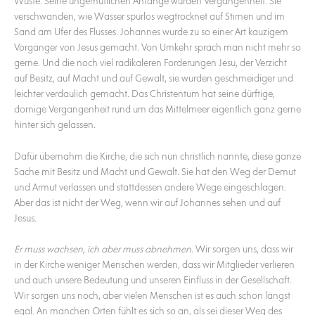
Wüste. Seine ungemütlichen Anfänge wurden Vergangenheit. Sie
verschwanden, wie Wasser spurlos wegtrocknet auf Stirnen und im
Sand am Ufer des Flusses. Johannes wurde zu so einer Art kauzigem
Vorgänger von Jesus gemacht. Von Umkehr sprach man nicht mehr so
gerne. Und die noch viel radikaleren Forderungen Jesu, der Verzicht
auf Besitz, auf Macht und auf Gewalt, sie wurden geschmeidiger und
leichter verdaulich gemacht. Das Christentum hat seine dürftige,
dornige Vergangenheit rund um das Mittelmeer eigentlich ganz gerne
hinter sich gelassen.
Dafür übernahm die Kirche, die sich nun christlich nannte, diese ganze
Sache mit Besitz und Macht und Gewalt. Sie hat den Weg der Demut
und Armut verlassen und stattdessen andere Wege eingeschlagen.
Aber das ist nicht der Weg, wenn wir auf Johannes sehen und auf
Jesus.
Er muss wachsen, ich aber muss abnehmen.
Wir sorgen uns, dass wir
in der Kirche weniger Menschen werden, dass wir Mitglieder verlieren
und auch unsere Bedeutung und unseren Einfluss in der Gesellschaft.
Wir sorgen uns noch, aber vielen Menschen ist es auch schon längst
egal. An manchen Orten fühlt es sich so an, als sei dieser Weg des