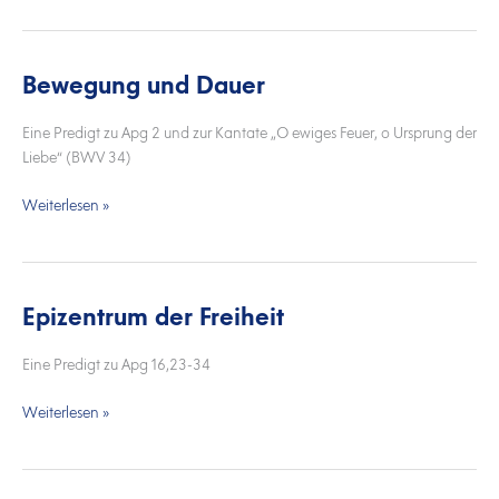
Bewegung und Dauer
Bewegung
und
Dauer
Eine Predigt zu Apg 2 und zur Kantate „O ewiges Feuer, o Ursprung der
Liebe“ (BWV 34)
Weiterlesen »
Epizentrum der Freiheit
Epizentrum
der
Freiheit
Eine Predigt zu Apg 16,23-34
Weiterlesen »